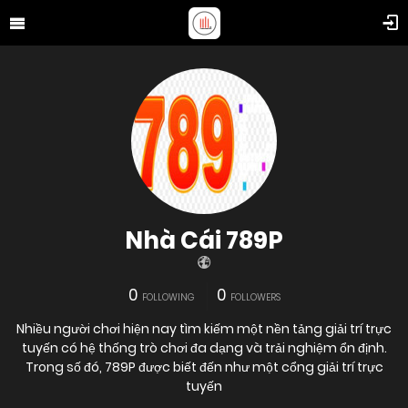
Nhà Cái 789P
0
0
FOLLOWING
FOLLOWERS
Nhiều người chơi hiện nay tìm kiếm một nền tảng giải trí trực
tuyến có hệ thống trò chơi đa dạng và trải nghiệm ổn định.
Trong số đó, 789P được biết đến như một cổng giải trí trực
tuyến