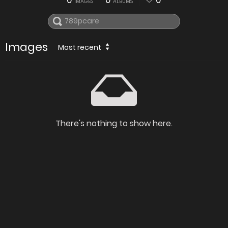
0
0
0
IMAGES
ALBUMS
Images
Most recent
There's nothing to show here.