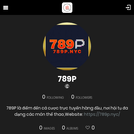
789P
0
0
FOLLOWING
FOLLOWERS
789P là điểm đến cá cược trực tuyến hàng đầu, nơi hội tụ đa
dạng các môn thể thao,Website:
https://789p.nyc/
0
0
0
IMAGES
ALBUMS