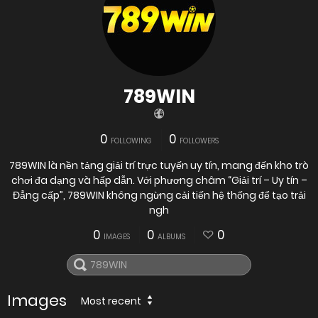
789WIN
0
0
FOLLOWING
FOLLOWERS
789WIN là nền tảng giải trí trực tuyến uy tín, mang đến kho trò
chơi đa dạng và hấp dẫn. Với phương châm “Giải trí – Uy tín –
Đẳng cấp”, 789WIN không ngừng cải tiến hệ thống để tạo trải
ngh
0
0
0
IMAGES
ALBUMS
Images
Most recent