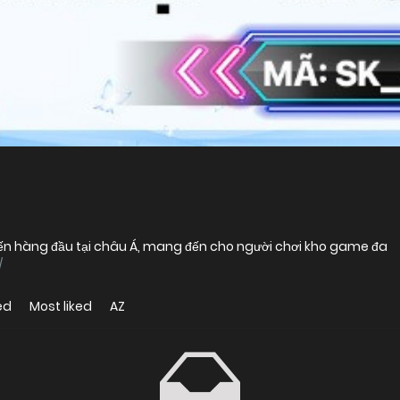
yến hàng đầu tại châu Á, mang đến cho người chơi kho game đa
/
ed
Most liked
AZ