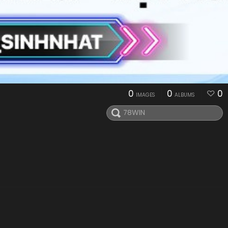
0
0
0
IMAGES
ALBUMS