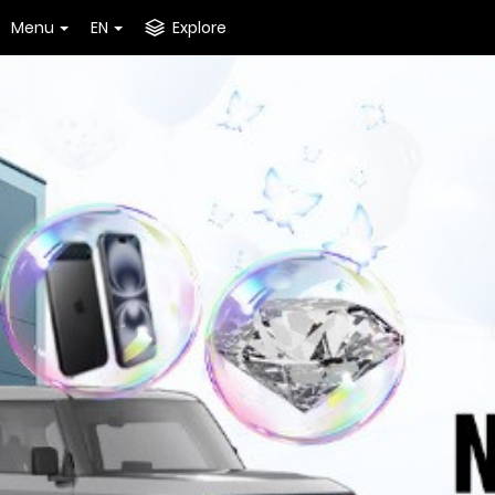
Menu
EN
Explore