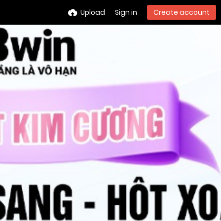
Upload
Sign in
Create account