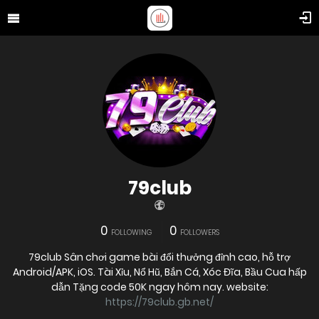
79club
0
0
FOLLOWING
FOLLOWERS
79club Sân chơi game bài đổi thưởng đỉnh cao, hỗ trợ
Android/APK, iOS. Tài Xỉu, Nổ Hũ, Bắn Cá, Xóc Đĩa, Bầu Cua hấp
dẫn Tặng code 50K ngay hôm nay. website:
https://79club.gb.net/