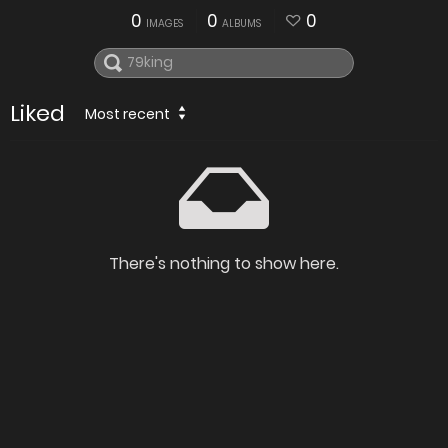
0
0
0
IMAGES
ALBUMS
Liked
Most recent
There's nothing to show here.