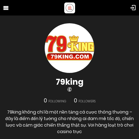
79king
0
0
FOLLOWING
FOLLOWERS
79king không chỉ là một nền tảng cá cược thông thường –
đây là điểm đến lý tưởng cho những ai đam mê tốc độ, chiến
lược và cảm giác chiến thắng thật sự. Với hàng loạt trò chơi
casino trực