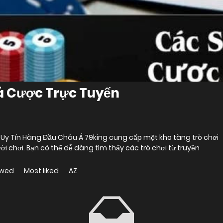
Cá Cược Trực Tuyến
 Uy Tín Hàng Đầu Châu Á 79king cung cấp một kho tàng trò chơi
i chơi. Bạn có thể dễ dàng tìm thấy các trò chơi từ truyền
ewed
Most liked
AZ