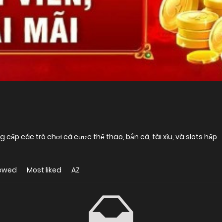
g cấp các trò chơi cá cược thể thao, bắn cá, tài xỉu, và slots hấp
iewed
Most liked
AZ