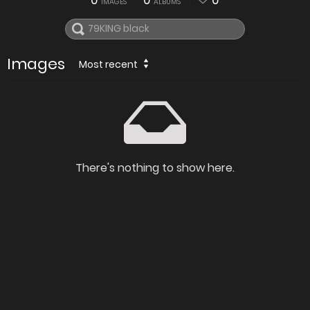
0
0
0
IMAGES
ALBUMS
Images
Most recent
There's nothing to show here.