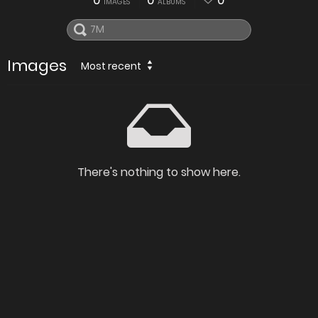
0
0
0
IMAGES
ALBUMS
Images
Most recent
There's nothing to show here.