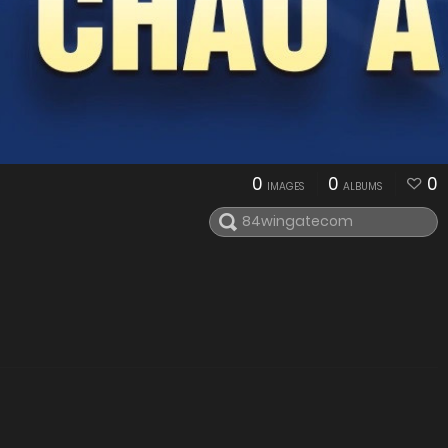
0
0
0
IMAGES
ALBUMS