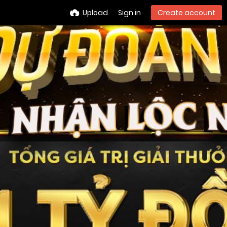
Upload
Sign in
Create account