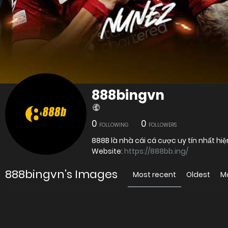
888bingvn
0
0
FOLLOWING
FOLLOWERS
888B là nhà cái cá cược uy tín nhất h
Website:
https://888bb.ing/
888bingvn's Images
Most recent
Oldest
M