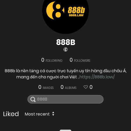
888B
0
0
FOLLOWING
FOLLOWERS
888b là nền tảng cá cược trực tuyến uy tín hàng đầu châu Á,
mang đến cho người chơi Việt ..
https://888b.law/
0
0
0
IMAGES
ALBUMS
Liked
Most recent