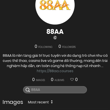
88AA
0
0
FOLLOWING
FOLLOWERS
88AA là nền tảng giải trí trực tuyến với đa dạng trò chơi như cá
cược thể thao, casino live và game đổi thưởng, mang đến trải
nghiệm hấp dẫn, an toàn cùng hệ thống nạp rút nhanh ...
https://88aa.courses
0
0
0
IMAGES
ALBUMS
Images
Most recent