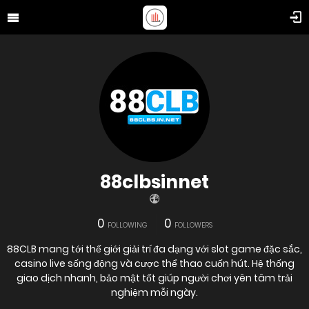
88clbsinnet
0
0
FOLLOWING
FOLLOWERS
88CLB mang tới thế giới giải trí đa dạng với slot game đặc sắc,
casino live sống động và cược thể thao cuốn hút. Hệ thống
giao dịch nhanh, bảo mật tốt giúp người chơi yên tâm trải
nghiệm mỗi ngày.