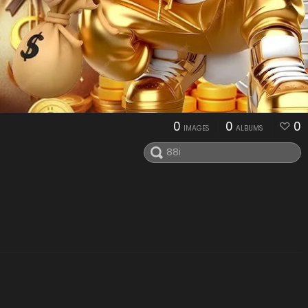
0
0
0
IMAGES
ALBUMS