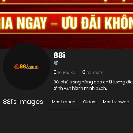
88i
0
0
FOLLOWING
FOLLOWERS
88i chú trọng nâng cao chất lượng dịch
trình vận hành minh bạch.
88i's Images
Most recent
Oldest
Most viewed