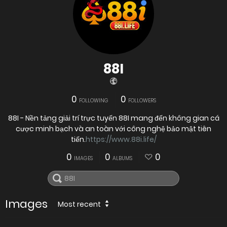
88I
0
0
FOLLOWING
FOLLOWERS
88I - Nền tảng giải trí trực tuyến 88I mang đến không gian cá
cược minh bạch và an toàn với công nghệ bảo mật tiên
tiến.
https://www.88i.life/
0
0
0
IMAGES
ALBUMS
Images
Most recent