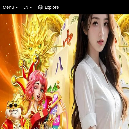
Menu
EN
Explore