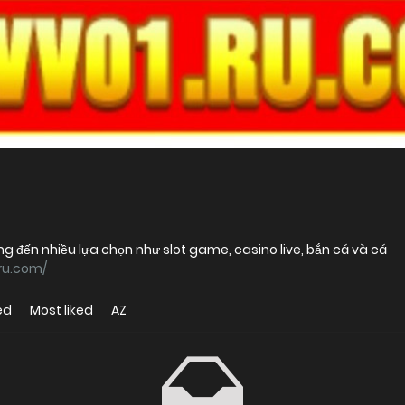
ang đến nhiều lựa chọn như slot game, casino live, bắn cá và cá
.ru.com/
ed
Most liked
AZ