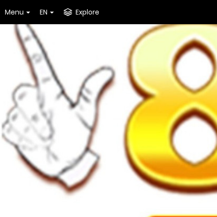
Menu
EN
Explore