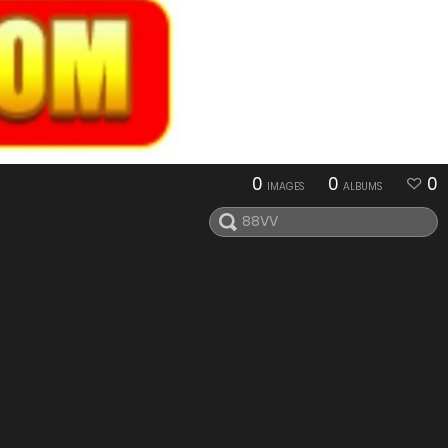
0
0
0
IMAGES
ALBUMS