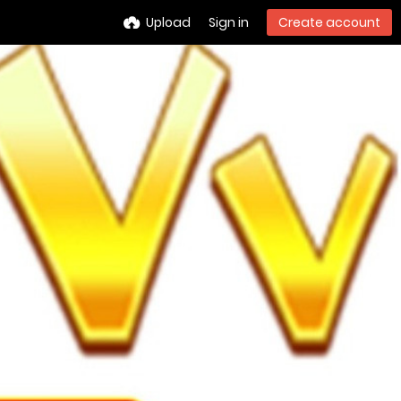
Upload
Sign in
Create account