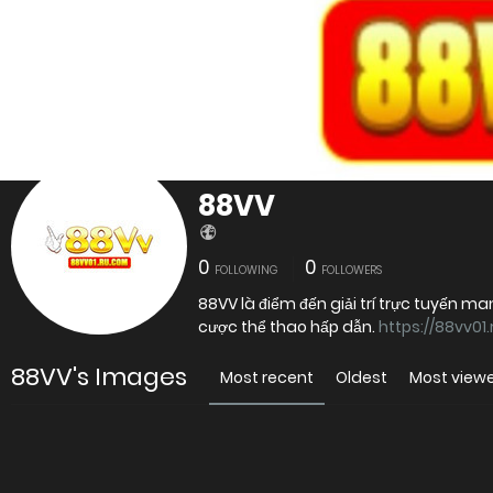
88VV
0
0
FOLLOWING
FOLLOWERS
88VV là điểm đến giải trí trực tuyến m
cược thể thao hấp dẫn.
https://88vv01
88VV's Images
Most recent
Oldest
Most view