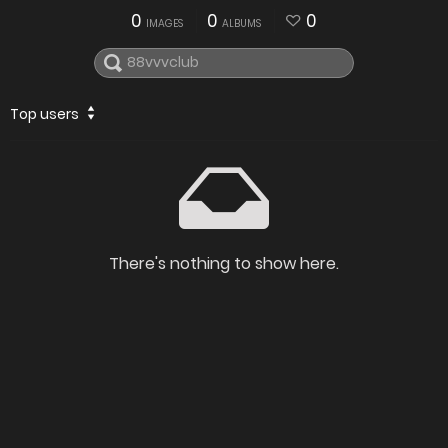
0
0
0
IMAGES
ALBUMS
Top users
There's nothing to show here.