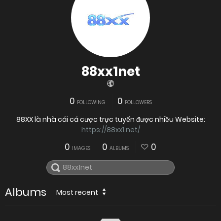
88xx1net
0
0
FOLLOWING
FOLLOWERS
88XX là nhà cái cá cược trực tuyến được nhiều Website:
https://88xx1.net/
0
0
0
IMAGES
ALBUMS
Albums
Most recent