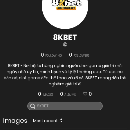
8KBET
0
0
FOLLOWING
FOLLOWERS
8KBET - Nơi hội tụ hàng nghìn người chơi game giải trí mỗi
ngày nhờ uy tín, minh bạch và tỷ lệ thưởng cao. Từ casino,
bắn cá, slot game đến thể thao và xổ số, 8KBET mang đến trải
nghiệm giải trí đỉ
0
0
0
IMAGES
ALBUMS
Images
Most recent