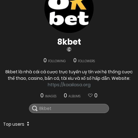
8kbet
0
0
FOLLOWING
FOLLOWERS
8kbet là nhà cái cá cược trực tuyến uy tín với hệ thống cược
thể thao, casino, bắn cá, tài xỉu và xổ số hấp dẫn. Website:
https://kaailasa.org
0
0
0
IMAGES
ALBUMS
Top users