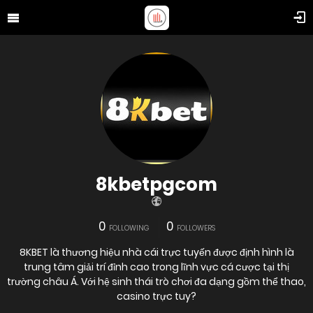
8kbetpgcom
0
0
FOLLOWING
FOLLOWERS
8KBET là thương hiệu nhà cái trực tuyến được định hình là
trung tâm giải trí đỉnh cao trong lĩnh vực cá cược tại thị
trường châu Á. Với hệ sinh thái trò chơi đa dạng gồm thể thao,
casino trực tuy?