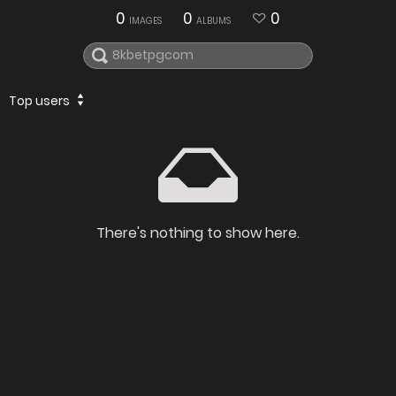
0
0
0
IMAGES
ALBUMS
Top users
There's nothing to show here.