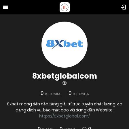
8xbetglobalcom
0
0
FOLLOWING
FOLLOWERS
8xbet mang đến nền tảng giải trí trực tuyến chất lượng, đa
dạng dịch vụ, bảo mật cao và đang dần Website:
https://8xbetglobal.com/