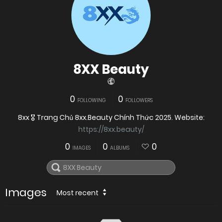
8XX Beauty
0
0
FOLLOWING
FOLLOWERS
8xx 🎖️ Trang Chủ 8xx.Beauty Chính Thức 2025. Website:
https://8xx.beauty/
0
0
0
IMAGES
ALBUMS
Images
Most recent