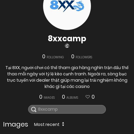
8xxcamp
0
0
FOLLOWING
FOLLOWERS
Tại 8XX, người chơi có thể tham gia hàng nghìn trận đấu thể
thao mỗi ngày với tỷ lệ kèo cạnh tranh. Ngoài ra, sòng bạc
trực tuyến với dealer thật giúp mang lại trải nghiệm không
khác gì tại các casino
0
0
0
IMAGES
ALBUMS
Images
Most recent