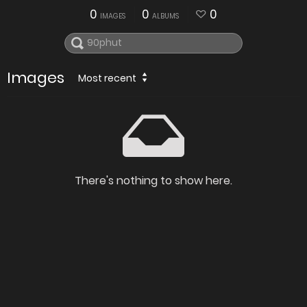
0
0
0
IMAGES
ALBUMS
Images
Most recent
There's nothing to show here.