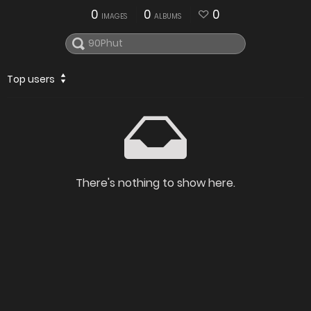
0
0
0
IMAGES
ALBUMS
Top users
There's nothing to show here.