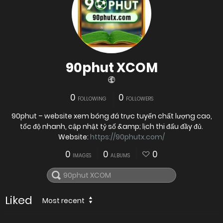
90phut XCOM
0
0
FOLLOWING
FOLLOWERS
90phut – website xem bóng đá trực tuyến chất lượng cao,
tốc độ nhanh, cập nhật tỷ số &amp; lịch thi đấu đầy đủ.
Website:
https://90phutx.com/
0
0
0
IMAGES
ALBUMS
Liked
Most recent