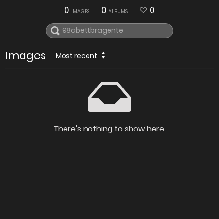
0
0
0
IMAGES
ALBUMS
Images
Most recent
There's nothing to show here.