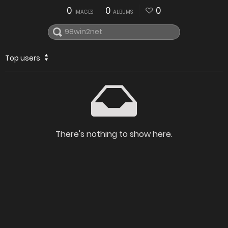
0
0
0
IMAGES
ALBUMS
Top users
There's nothing to show here.