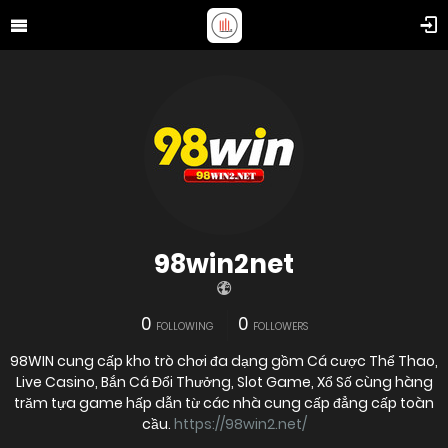
98win2net
0
0
FOLLOWING
FOLLOWERS
98WIN cung cấp kho trò chơi đa dạng gồm Cá cược Thể Thao,
Live Casino, Bắn Cá Đổi Thưởng, Slot Game, Xổ Số cùng hàng
trăm tựa game hấp dẫn từ các nhà cung cấp đẳng cấp toàn
cầu.
https://98win2.net/