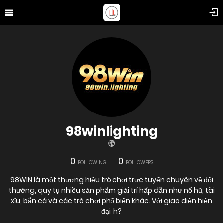
98winlighting
0
0
FOLLOWING
FOLLOWERS
98WIN là một thương hiệu trò chơi trực tuyến chuyên về đổi
thưởng, quy tụ nhiều sản phẩm giải trí hấp dẫn như nổ hũ, tài
xỉu, bắn cá và các trò chơi phổ biến khác. Với giao diện hiện
đại, h?