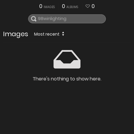
0
0
0
IMAGES
ALBUMS
Images
Most recent
There's nothing to show here.