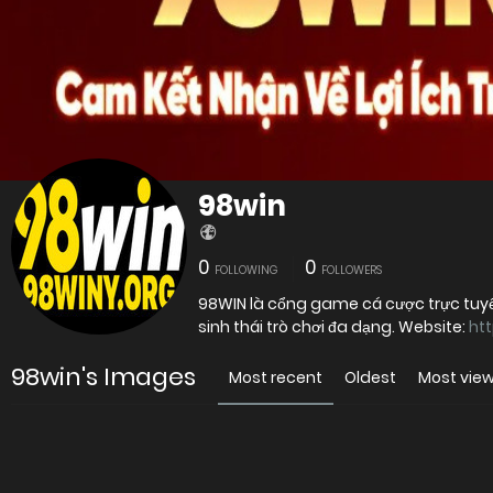
98win
0
0
FOLLOWING
FOLLOWERS
98WIN là cổng game cá cược trực tuyế
sinh thái trò chơi đa dạng. Website:
htt
98win's Images
Most recent
Oldest
Most vie