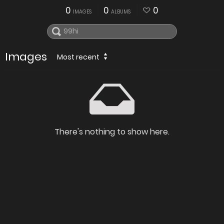
0
0
0
IMAGES
ALBUMS
Images
Most recent
There's nothing to show here.