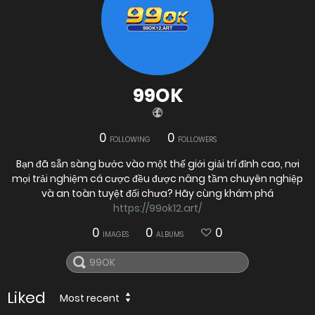
99OK
0
0
FOLLOWING
FOLLOWERS
Bạn đã sẵn sàng bước vào một thế giới giải trí đỉnh cao, nơi
mọi trải nghiệm cá cược đều được nâng tầm chuyên nghiệp
và an toàn tuyệt đối chưa? Hãy cùng khám phá
https://99ok12.art/
0
0
0
IMAGES
ALBUMS
Liked
Most recent