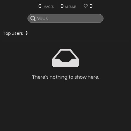
0
0
0
IMAGES
ALBUMS
Top users
There's nothing to show here.