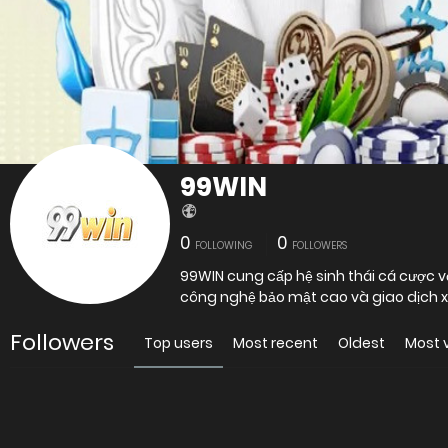
99WIN
0
0
FOLLOWING
FOLLOWERS
99WIN cung cấp hệ sinh thái cá cược với
công nghệ bảo mật cao và giao dịch x
Followers
Top users
Most recent
Oldest
Most 