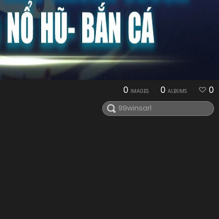
0
0
0
IMAGES
ALBUMS