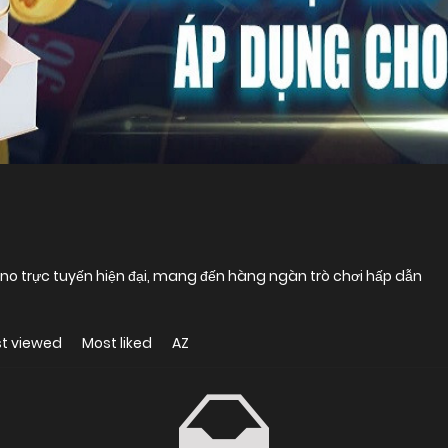
no trực tuyến hiện đại, mang đến hàng ngàn trò chơi hấp dẫn
t viewed
Most liked
AZ