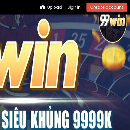
Upload
Sign in
Create account