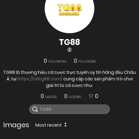
TG88
0
0
FOLLOWING
FOLLOWERS
TG88 là thương hiệu cá cược trực tuyến uy tín hàng đầu Châu
Á, tại
https://a8tg88.com/
cung cấp các sản phẩm trò chơi
giải trí từ cá cược như.
0
0
0
IMAGES
ALBUMS
Images
Most recent