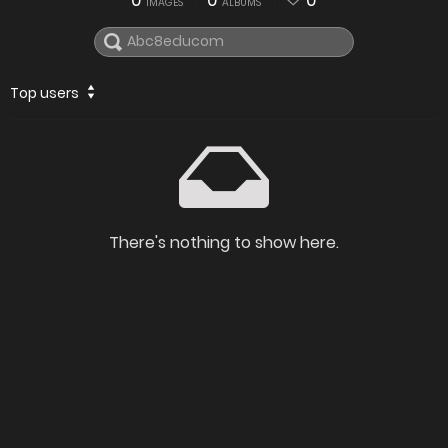
0
0
0
IMAGES
ALBUMS
Top users
There's nothing to show here.