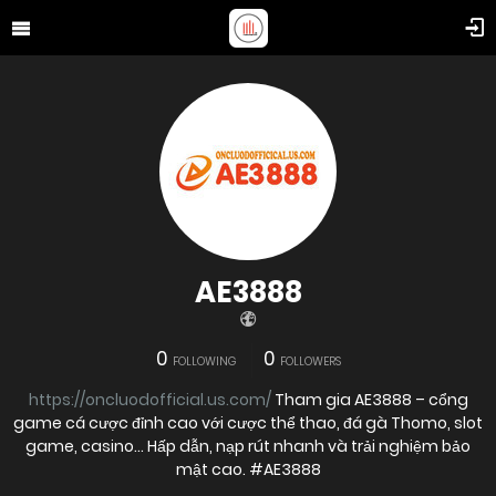
AE3888
0
0
FOLLOWING
FOLLOWERS
https://oncluodofficial.us.com/
Tham gia AE3888 – cổng
game cá cược đỉnh cao với cược thể thao, đá gà Thomo, slot
game, casino... Hấp dẫn, nạp rút nhanh và trải nghiệm bảo
mật cao. #AE3888