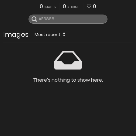
0
0
0
IMAGES
ALBUMS
Images
Most recent
There's nothing to show here.