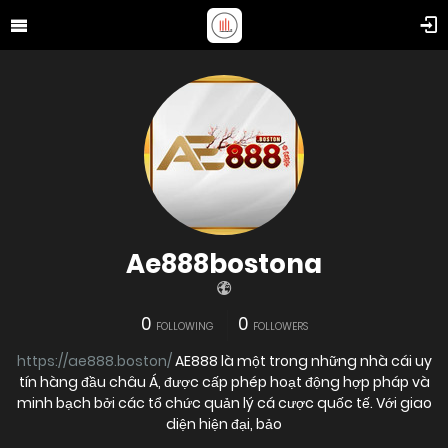
Ae888bostona
0
0
FOLLOWING
FOLLOWERS
https://ae888.boston/
AE888 là một trong những nhà cái uy
tín hàng đầu châu Á, được cấp phép hoạt động hợp pháp và
minh bạch bởi các tổ chức quản lý cá cược quốc tế. Với giao
diện hiện đại, bảo