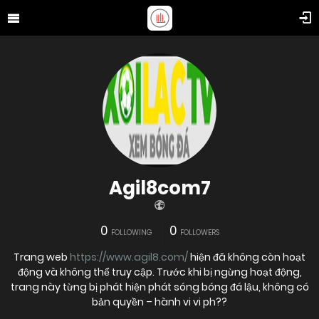
Agil8com7
0
0
FOLLOWING
FOLLOWERS
Trang web
https://www.agil8.com/
hiện đã không còn hoạt
động và không thể truy cập. Trước khi bị ngừng hoạt động,
trang này từng bị phát hiện phát sóng bóng đá lậu, không có
bản quyền – hành vi vi ph??