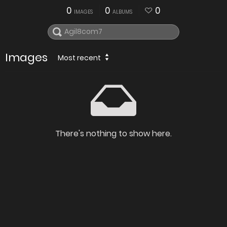
0
0
0
IMAGES
ALBUMS
Images
Most recent
There's nothing to show here.