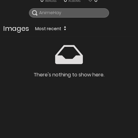
0
0
0
IMAGES
ALBUMS
Images
Most recent
There's nothing to show here.