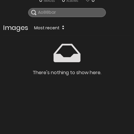
0
0
0
IMAGES
ALBUMS
Images
Most recent
There's nothing to show here.