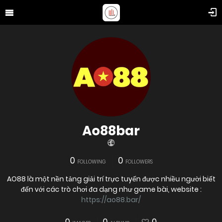
Ao88bar
0
0
FOLLOWING
FOLLOWERS
AO88 là một nền tảng giải trí trực tuyến được nhiều người biết
đến với các trò chơi đa dạng như game bài, website :
https://ao88.bar/