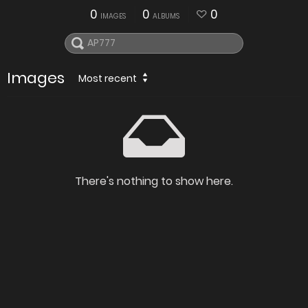
0
0
0
IMAGES
ALBUMS
Images
Most recent
There's nothing to show here.