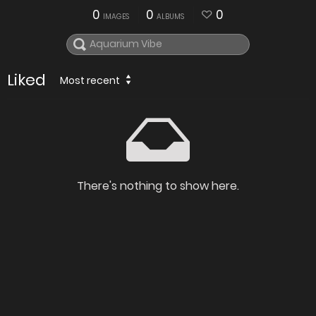
0
0
0
IMAGES
ALBUMS
Liked
Most recent
There's nothing to show here.