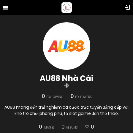
AU88 Nhà Cái
0
0
FOLLOWING
FOLLOWERS
AU88 mang đến trải nghiệm cá cược trực tuyến đẳng cấp với
kho trò chơi phong phú, từ slot game đến thể thao.
0
0
0
IMAGES
ALBUMS